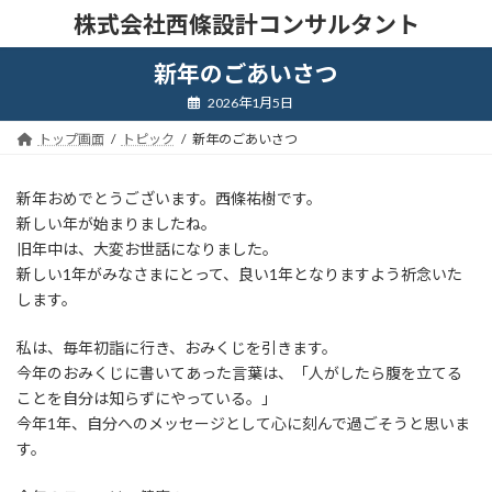
コ
ナ
株式会社西條設計コンサルタント
ン
ビ
テ
ゲ
新年のごあいさつ
ン
ー
ツ
シ
2026年1月5日
へ
ョ
トップ画面
トピック
新年のごあいさつ
ス
ン
キ
に
ッ
移
新年おめでとうございます。西條祐樹です。
プ
動
新しい年が始まりましたね。
旧年中は、大変お世話になりました。
新しい1年がみなさまにとって、良い1年となりますよう祈念いた
します。
私は、毎年初詣に行き、おみくじを引きます。
今年のおみくじに書いてあった言葉は、「人がしたら腹を立てる
ことを自分は知らずにやっている。」
今年1年、自分へのメッセージとして心に刻んで過ごそうと思いま
す。