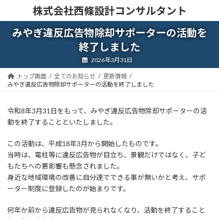
コ
ナ
株式会社西條設計コンサルタント
ン
ビ
テ
ゲ
みやぎ違反広告物除却サポーターの活動を
ン
ー
ツ
シ
終了しました
へ
ョ
2026年3月31日
ス
ン
キ
に
トップ画面
全てのお知らせ
更新情報
ッ
移
みやぎ違反広告物除却サポーターの活動を終了しました
プ
動
令和8年3月31日をもって、みやぎ違反広告物除却サポーターの活
動を終了することといたしました。
この活動は、平成18年3月から開始したものです。
当時は、電柱等に違反広告物が目立ち、景観だけではなく、子ど
もたちへの悪影響も懸念されました。
身近な地域環境の改善に自分達でできる事が無いかと考え、サポ
ーター制度に登録したのが始まりです。
何年か前から違反広告物が見られなくなり、活動を終了すること